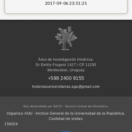
2017-09-06 23:51:25
I
m
a
g
i
n
e
P
Área de Investigación Histórica:
u
Dr Emilio Frugoni 1427 / CP 11200
b
Montevideo, Uruguay
l
i
+598 2400 9155
s
h
historiasuniversitarias.agu@gmail.com
i
n
g
Sitio desarrollado por SeCIU - Servicio Central de Informática.
Organiza: AGU - Archivo General de la Universidad de la República.
Cantidad de visitas:
159029