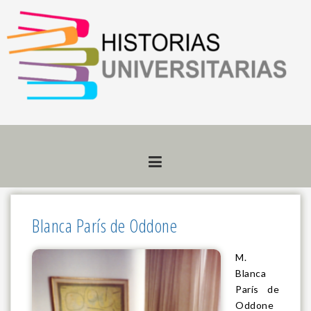
Skip
to
content
Blanca París de Oddone
M.
Blanca
París de
Oddone