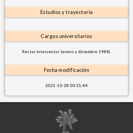
Estudios y trayectoria
Cargos universitarios
Rector interventor (enero y diciembre 1984).
Fecha modificación
2021-10-28 00:51:44
I
m
a
g
i
n