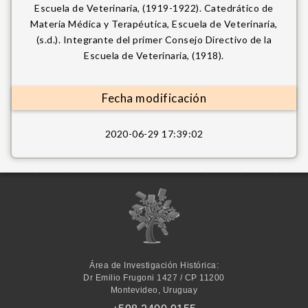
Escuela de Veterinaria, (1919-1922). Catedrático de
Materia Médica y Terapéutica, Escuela de Veterinaria,
(s.d.). Integrante del primer Consejo Directivo de la
Escuela de Veterinaria, (1918).
Fecha modificación
2020-06-29 17:39:02
I
m
a
g
i
n
e
P
Área de Investigación Histórica:
u
Dr Emilio Frugoni 1427 / CP 11200
b
Montevideo, Uruguay
l
i