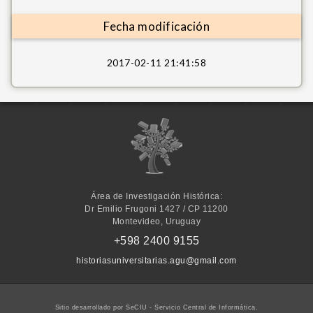
Fecha modificación
2017-02-11 21:41:58
I
m
a
g
i
n
e
P
Área de Investigación Histórica:
u
Dr Emilio Frugoni 1427 / CP 11200
b
Montevideo, Uruguay
l
i
+598 2400 9155
s
h
historiasuniversitarias.agu@gmail.com
i
n
g
Sitio desarrollado por SeCIU - Servicio Central de Informática.