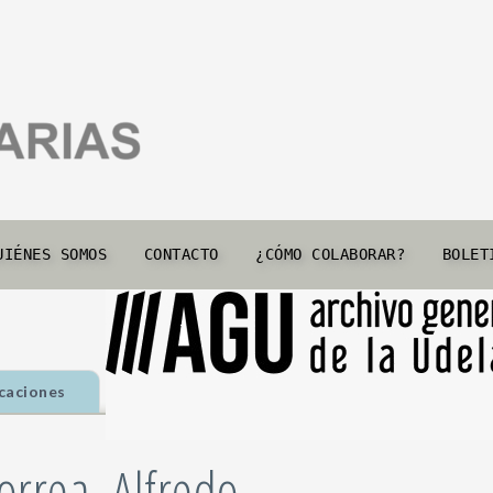
UIÉNES SOMOS
CONTACTO
¿CÓMO COLABORAR?
BOLET
caciones
orrea, Alfredo