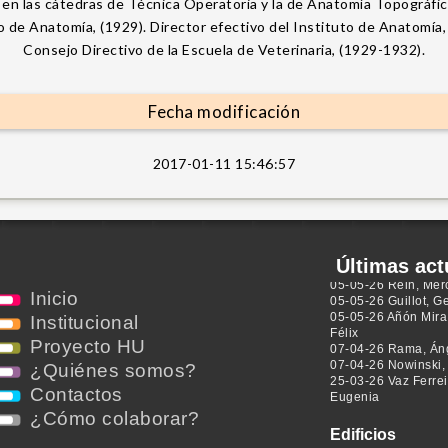
 en las cátedras de Técnica Operatoria y la de Anatomía Topográfica
to de Anatomía, (1929). Director efectivo del Instituto de Anatomí
Consejo Directivo de la Escuela de Veterinaria, (1929-1932).
Fecha modificación
Personas
25-06-26 Morquio Yé
2017-01-11 15:46:57
02-06-26 Ballester
Haydée
02-06-26 Hernández
Carmen
27-05-26 Marcolini
Pierina Paula
Últimas act
05-05-26 Rein, Me
05-05-26 Guillot, G
Inicio
05-05-26 Añón Mira
Félix
Institucional
07-04-26 Rama, Án
Proyecto HU
07-04-26 Nowinski,
25-03-26 Vaz Ferrei
¿Quiénes somos?
Eugenia
Contactos
Edificios
¿Cómo colaborar?
22-09-23 Hospital d