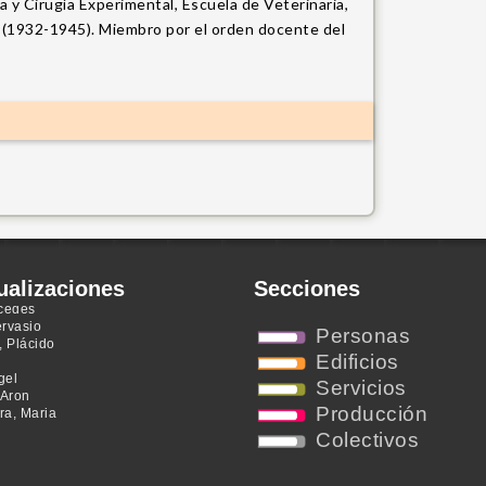
 y Cirugía Experimental, Escuela de Veterinaria,
a, (1932-1945). Miembro por el orden docente del
regui, Atilio
o Bayardo,
, Nidia del
 Roura,
ualizaciones
Secciones
rcedes
ervasio
, Plácido
Personas
gel
Edificios
 Aron
Servicios
ra, Maria
Producción
Colectivos
e Clínicas